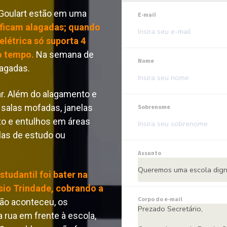
Goulart estão em uma 
E-mail
 ficam alagadas; quando 
elétrica só suporta 4 
o tempo.
 Na semana de 
Nome
lagadas. 
r. Além do alagamento e 
, salas mofadas, janelas 
Sobrenome
xo e entulhos em áreas 
as de estudo ou 
Assunto
tudantil foi bater na 
sio Trindade, cobrando a 
Corpo do e-mail
ão aconteceu, os 
rua em frente à escola, 