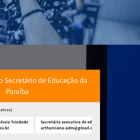
o Secretário de Educação da
Paraíba
 alvos)
léssio Trindade
Secretário executivo de educação - Arthur Viana
ov.br
arthurviana.adm@gmail.com