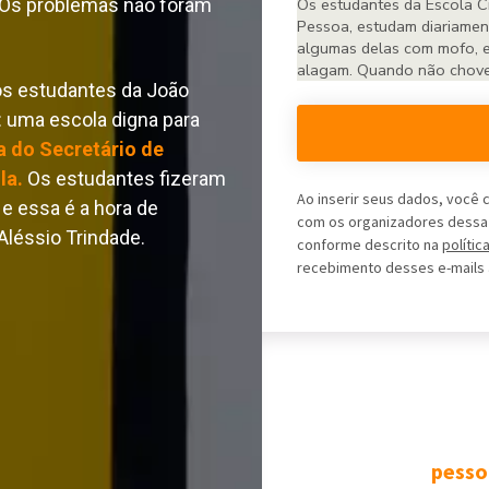
 Os problemas não foram 
os estudantes da João 
: uma escola digna para 
 do Secretário de 
la.
 Os estudantes fizeram 
Ao inserir seus dados, você
e essa é a hora de 
com os organizadores dessa p
éssio Trindade. 
conforme descrito na
polític
recebimento desses e-mails
pesso