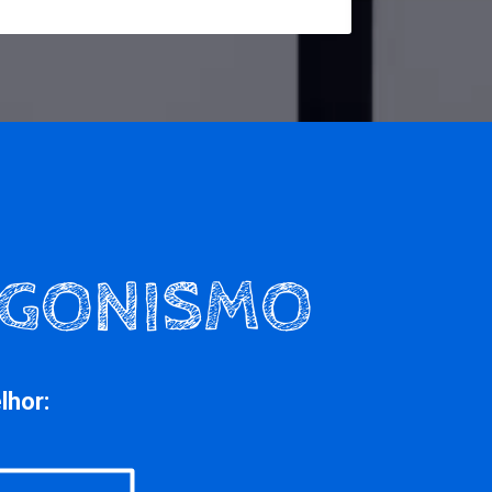
lhor: