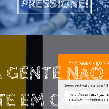
Pressione agora 
Quem você vai pressionar? (3
Secretário de Educação - A
alessio.trindade@sec.pb.g