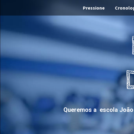
Pressione
Cronolo
Queremos a  escola João 