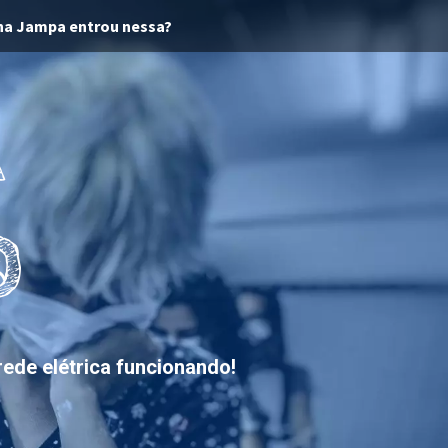
ha Jampa entrou nessa?
ede elétrica funcionando!